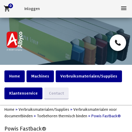
0
menu
shopping_cart
Inloggen
Home
Machines
Verbruiksmaterialen/Supplies
Klantenservice
Contact
Home
»
Verbruiksmaterialen/Supplies
»
Verbruiksmaterialen voor
documentbinden
»
Toebehoren thermisch binden
»
Powis Fastback®
Powis Fastback®