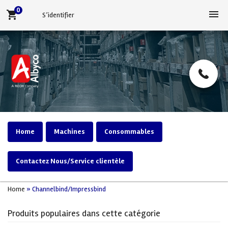
0
menu
shopping_cart
S’identifier
Home
Machines
Consommables
Contactez Nous/Service clientèle
Home
»
Channelbind/Impressbind
Produits populaires dans cette catégorie