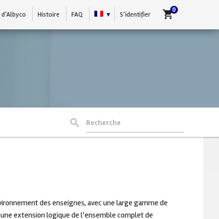
0
shopping_cart
 d’Albyco
Histoire
FAQ
S’identifier
Votre panier est vide.
search
Recherche
Enseigne
nvironnement des enseignes, avec une large gamme de
res ClicClac
t une extension logique de l’ensemble complet de