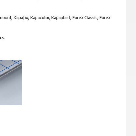
m de pelliculage froid
ount, Kapafix, Kapacolor, Kapaplast, Forex Classic, Forex
ille de montage à froid
ériaux de plaque
cs.