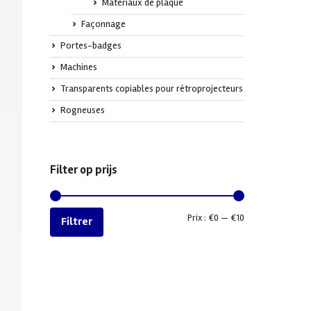
Matériaux de plaque
Façonnage
Portes-badges
Machines
Transparents copiables pour rétroprojecteurs
Rogneuses
Filter op prijs
Prix :
€0
—
€10
Filtrer