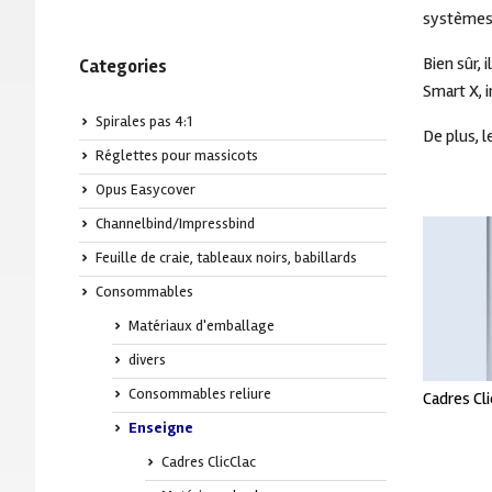
systèmes 
Baguettes à relier Relido
Rouleaux de laminage
Classeurs personnalisables et
Bien sûr,
Feuilles acryliques
Categories
accesoires
Smart X, 
Couvertures
Spirales pas 4:1
De plus, l
Anneaux plastiques
Réglettes pour massicots
Accessoires de collage thermique
Opus Easycover
Peignes Velobind
Channelbind/Impressbind
Anneaux métalliques
Feuille de craie, tableaux noirs, babillards
Consommables
Matériaux d'emballage
divers
Consommables reliure
Cadres Cli
Enseigne
Cadres ClicClac