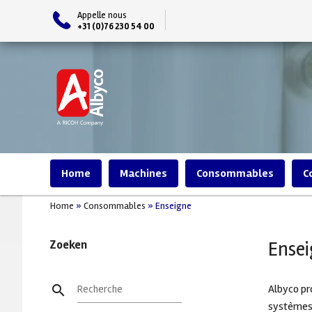
Appelle nous
+31 (0)76 230 54 00
Home
Machines
Consommables
C
Home
»
Consommables
»
Enseigne
Zoeken
Ense
Plieuses
Consommables reliure
Plastifier
Albyco pr
search
Recherche
Crochets calendaires Albyco
Les pochettes à plastifier
systèmes 