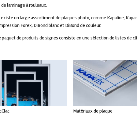
de laminage à rouleaux.
Agrafes
Fil
Accessoires pour foreuse de
 il existe un large assortiment de plaques photo, comme Kapaline, Kapam
Feu
papier
impression Forex, DiBond blanc et DiBond de couleur.
Forets à papier
Mat
e paquet de produits de signes consiste en une sélection de listes de cli
cClac
Matériaux de plaque
Voir tout
Voir tout