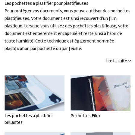
Les pochettes a plastifier pour plastifieuses
Pour protéger vos documents, vous pouvez utiliser des pochettes
plastifieuses. Votre document est ainsi recouvert d’un film
plastique. Lorsque vous utilisez des pochettes plastifieuse, votre
document est entièrement encapsulé et reste ainsi à l’abri de
toute humidité. Cette technique est également nommée
plastification par pochette ou par feuille.
Lire la suite
Utilisation des feuilles pour plastifieuses
Les pochettes plastifieuses sont des pochettes pouvant fondre
grâce à une colle thermique. Avant de commencer
la plastification, vous glissez votre document, comme pour une
pochette transparente classique, dans la pochette de
plastification.
Les pochettes à plastifier sont laminées grâce à une plastifieuse à
Les pochettes à plastifier
Pochettes Filex
Voir tout
Voir tout
pochettes. La qualité de ces machines va des plastifieuses plates
brillantes
très bon marché, souvent utilisées par le grand public, jusqu’aux