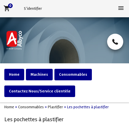
0
menu
shopping_cart
S’identifier
Home
Machines
Consommables
Contactez Nous/Service clientèle
Home
»
Consommables
»
Plastifier
»
Les pochettes à plastifier
Les pochettes à plastifier